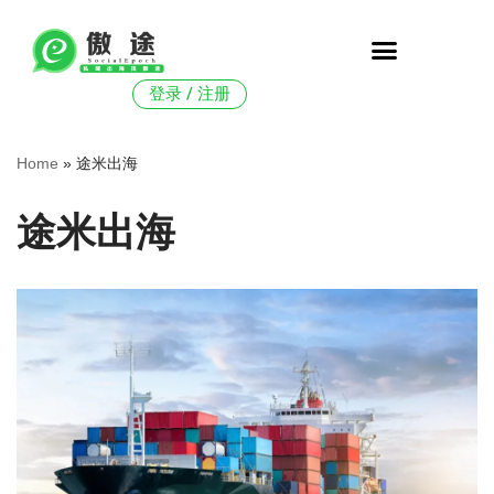
跳
至
登录 / 注册
正
文
Home
»
途米出海
途米出海