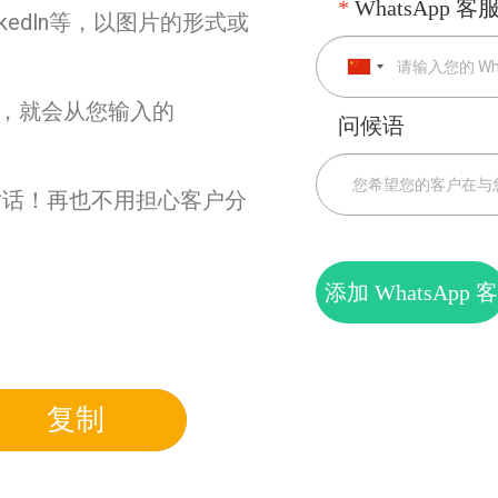
*
WhatsApp 客
inkedln等，以图片的形式或
接，就会从您输入的
问候语
对话！再也不用担心客户分
添加 WhatsApp 客
服号
复制