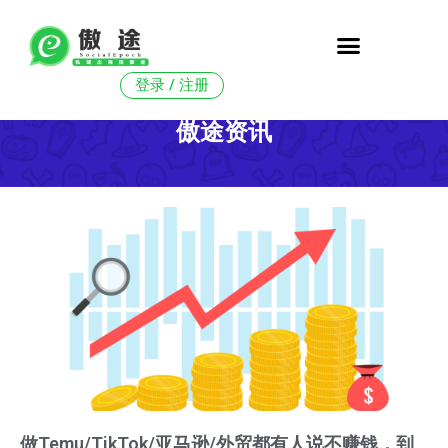
跳
至
登录 / 注册
正
傲途资讯
文
做Temu/TikTok/亚马逊/外贸都有人说不赚钱，到