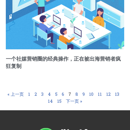
一个社媒营销圈的经典操作，正在被出海营销者疯
狂复制
« 上一页
1
2
3
4
5
6
7
8
9
10
11
12
13
14
15
下一页 »